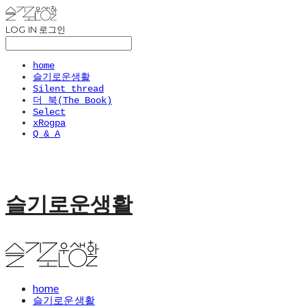
LOG IN
로그인
home
슬기로운생활
Silent thread
더 북(The Book)
Select
xRogpa
Q & A
슬기로운생활
home
슬기로운생활