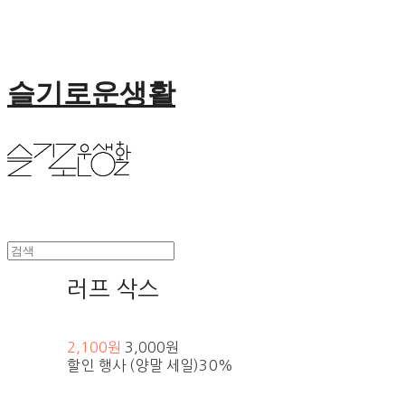
슬기로운생활
러프 삭스
2,100원
3,000원
할인 행사 (양말 세일)
30%